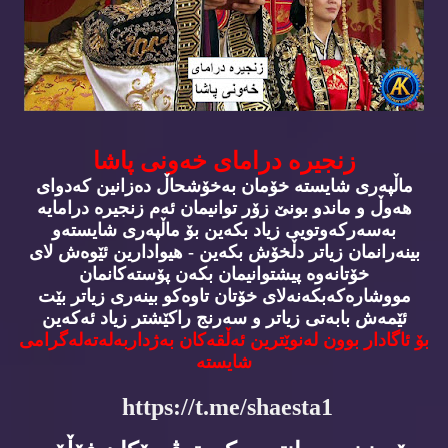
زنجیره‌ درامای خه‌ونی پاشا
ماڵپه‌ری شایسته‌ خۆمان به‌خۆشحاڵ ده‌زانین كه‌دوای
هه‌وڵ و ماندو بونێ زۆر توانیمان ئه‌م زنجیره‌ درامایه‌
به‌سه‌ركه‌وتویی زیاد بكه‌ین بۆ ماڵپه‌ری شایسته‌و
بینه‌رانمان زیاتر دڵخۆش بكه‌ین - هیوادارین ئێوه‌ش لای
خۆتانه‌وه‌ پیشتوانیمان بكه‌ن پۆسته‌كانمان
مووشاره‌كه‌بكه‌نه‌لای خۆتان تاوه‌كو بینه‌ری زیاتر بێت
ئێمه‌ش بابه‌تی زیاتر و سه‌رنج راكێشتر زیاد ئه‌كه‌ین
بۆ ئاگادار بوون له‌نوێترین ئه‌ڵقه‌كان به‌ژداربه‌له‌ته‌له‌گرامی
شایسته‌
https://t.me/shaesta1