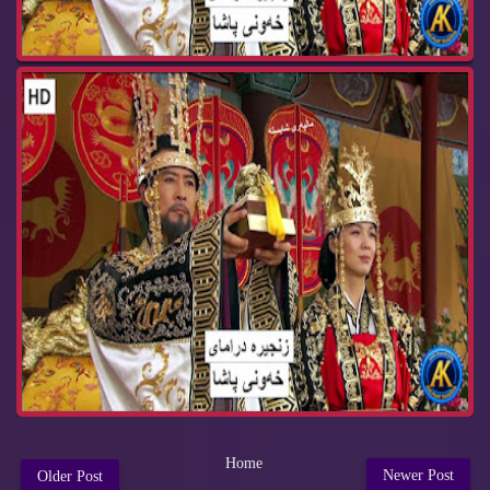
Home
Newer Post
Older Post