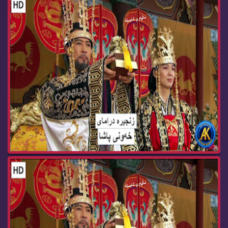
زنجیره‌ درامای خه‌ونی پاشا ئه‌ڵقه‌ی 66 dramay x...