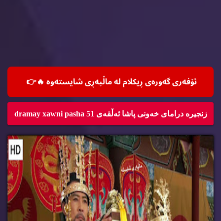
ئۆفه‌ری گه‌وره‌ی ڕیكلام له‌ ماڵپه‌ڕی شایسته‌وه‌ 🔥
👉
زنجیره‌ درامای خه‌ونی پاشا ئه‌ڵقه‌ی 51 dramay xawni pasha