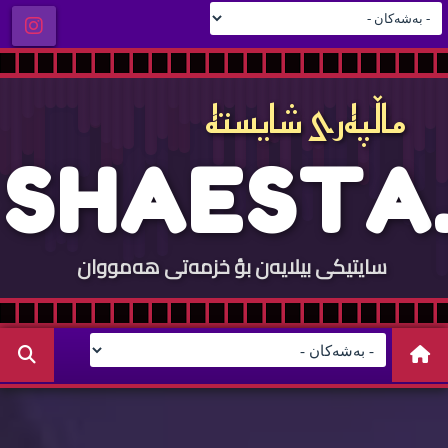
ماڵپه‌ری شایسته‌
S
H
A
E
S
T
A
.
سایتيكی بيلایه‌ن بؤ خزمه‌تی هه‌مووان
C
O
M