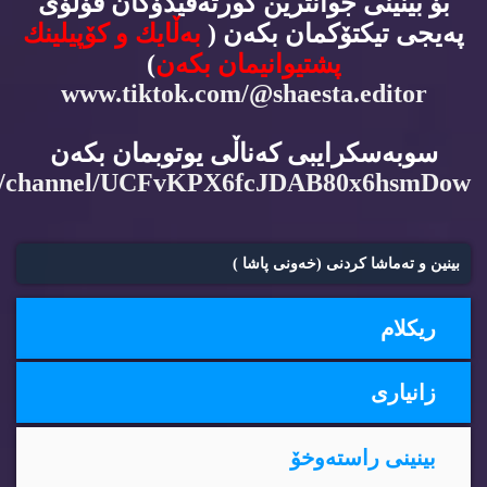
بۆ بینینی جوانترین كورته‌ڤیدۆكان فۆڵۆی
په‌یجی تیكتۆكمان بكه‌ن (
به‌ڵایك و كۆپیلینك
پشتیوانیمان بكه‌ن
)
www.tiktok.com/@shaesta.editor
سوبه‌سكرایبی كه‌ناڵی یوتوبمان بكه‌ن
m/channel/UCFvKPX6fcJDAB80x6hsmDow
بینین و ته‌ماشا كردنی (خه‌ونی پاشا )
ریكلام
زانیاری
بینینی راسته‌وخۆ