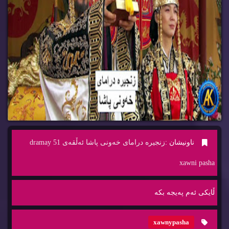
ناونیشان :
زنجیره‌ درامای خه‌ونی پاشا ئه‌ڵقه‌ی 51 dramay
xawni pasha
ڵایكی ئه‌م په‌یجه‌ بكه‌
xawnypasha