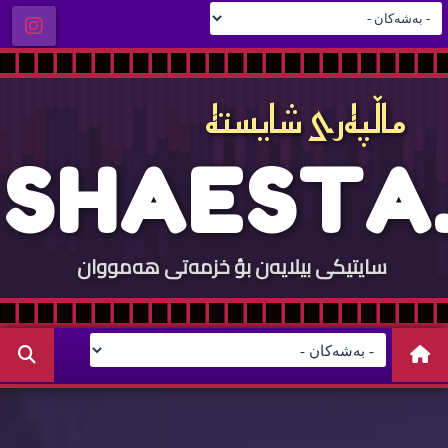
ماڵپه‌ری شایسته‌
S
H
A
E
S
T
A
.
سایتيكی بيلایه‌ن بؤ خزمه‌تی هه‌مووان
C
O
M