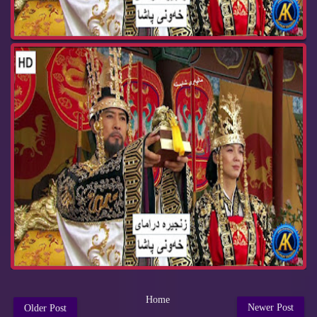
Home
Newer Post
Older Post