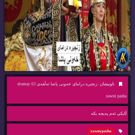
ناونیشان :
زنجیره‌ درامای خه‌ونی پاشا ئه‌ڵقه‌ی 63 dramay
xawni pasha
ڵایكی ئه‌م په‌یجه‌ بكه‌
xawnypasha