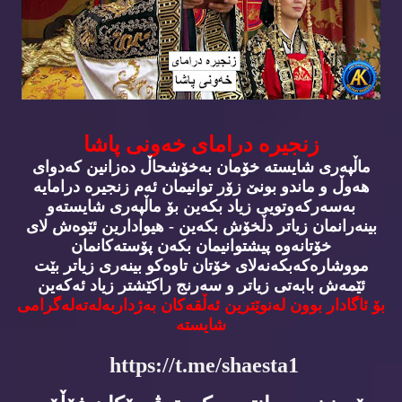
زنجیره‌ درامای خه‌ونی پاشا
ماڵپه‌ری شایسته‌ خۆمان به‌خۆشحاڵ ده‌زانین كه‌دوای
هه‌وڵ و ماندو بونێ زۆر توانیمان ئه‌م زنجیره‌ درامایه‌
به‌سه‌ركه‌وتویی زیاد بكه‌ین بۆ ماڵپه‌ری شایسته‌و
بینه‌رانمان زیاتر دڵخۆش بكه‌ین - هیوادارین ئێوه‌ش لای
خۆتانه‌وه‌ پیشتوانیمان بكه‌ن پۆسته‌كانمان
مووشاره‌كه‌بكه‌نه‌لای خۆتان تاوه‌كو بینه‌ری زیاتر بێت
ئێمه‌ش بابه‌تی زیاتر و سه‌رنج راكێشتر زیاد ئه‌كه‌ین
بۆ ئاگادار بوون له‌نوێترین ئه‌ڵقه‌كان به‌ژداربه‌له‌ته‌له‌گرامی
شایسته‌
https://t.me/shaesta1