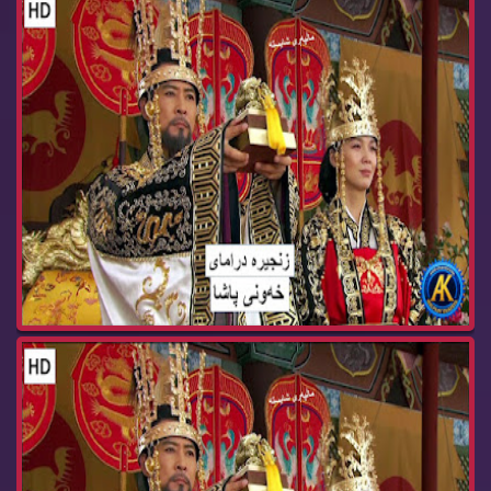
زنجیره‌ درامای خه‌ونی پاشا ئه‌ڵقه‌ی 65 dramay x...