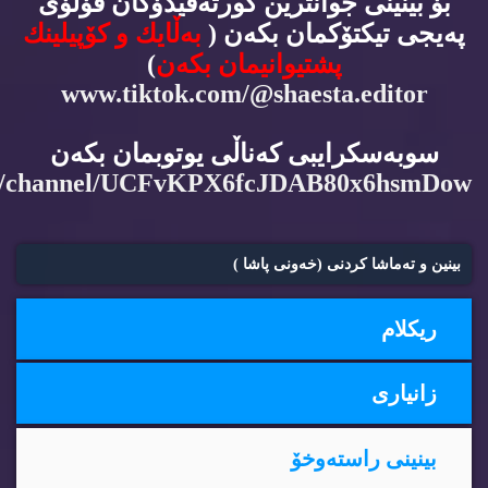
بۆ بینینی جوانترین كورته‌ڤیدۆكان فۆڵۆی
په‌یجی تیكتۆكمان بكه‌ن (
به‌ڵایك و كۆپیلینك
پشتیوانیمان بكه‌ن
)
www.tiktok.com/@shaesta.editor
سوبه‌سكرایبی كه‌ناڵی یوتوبمان بكه‌ن
m/channel/UCFvKPX6fcJDAB80x6hsmDow
بینین و ته‌ماشا كردنی (خه‌ونی پاشا )
ریكلام
زانیاری
بینینی راسته‌وخۆ