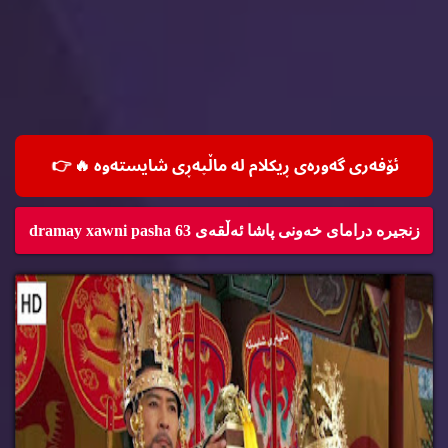
ئۆفه‌ری گه‌وره‌ی ڕیكلام له‌ ماڵپه‌ڕی شایسته‌وه‌ 🔥
👉
زنجیره‌ درامای خه‌ونی پاشا ئه‌ڵقه‌ی 63 dramay xawni pasha