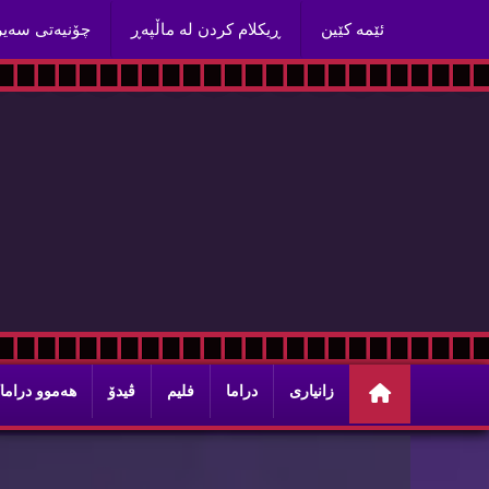
ئێمه‌ كێین
ڕیكلام كردن له‌ ماڵپه‌ڕ
چۆنیه‌تی سه‌ی
O
M
زانیاری
دراما
فلیم
ڤیدۆ
هه‌موو دراما