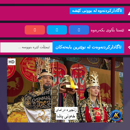
ئاگاداركردنه‌وه‌ له‌ بوونی كێشه‌
ئێستا بڵاوی بكه‌ره‌وه‌
ئاگاداركردنه‌وه‌ت له‌ نوێترین بابه‌ته‌كان