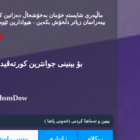
ماڵپه‌ری شایسته‌ خۆمان به‌خۆشحاڵ ده‌زانین كه‌د
بینه‌رانمان زیاتر دڵخۆش بكه‌ین - هیوادارین ئێوه
بۆ
بۆ بینینی جوانترین كورته‌ڤی
6hsmDow
بینین و ته‌ماشا كردنی (خه‌ونی پاشا )
ریكلام
زانیاری
بینینی راست