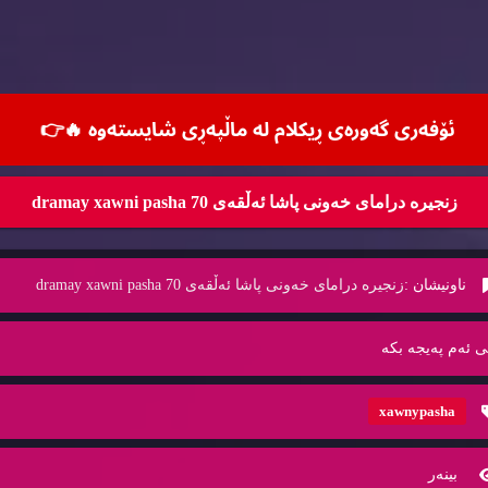
ئۆفه‌ری گه‌وره‌ی ڕیكلام له‌ ماڵپه‌ڕی شایسته‌وه‌ 🔥
👉
زنجیره‌ درامای خه‌ونی پاشا ئه‌ڵقه‌ی 70 dramay xawni pasha
ناونیشان :
زنجیره‌ درامای خه‌ونی پاشا ئه‌ڵقه‌ی 70 dramay xawni pasha
ی ئه‌م په‌یجه‌ بكه‌
xawnypasha
بینه‌ر