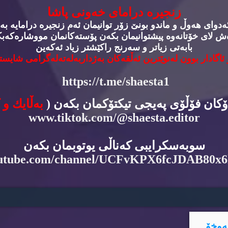
زنجیره‌ درامای خه‌ونی پاشا
وای هه‌وڵ و ماندو بونێ زۆر توانیمان ئه‌م زنجیره‌ درامایه‌ به‌
‌ش لای خۆتانه‌وه‌ پیشتوانیمان بكه‌ن پۆسته‌كانمان مووشاره‌كه‌بكه
بابه‌تی زیاتر و سه‌رنج راكێشتر زیاد ئه‌كه‌ین
 ئاگادار بوون له‌نوێترین ئه‌ڵقه‌كان به‌ژداربه‌له‌ته‌له‌گرامی شایسته
https://t.me/shaesta1
دۆكان فۆڵۆی په‌یجی تیكتۆكمان بكه‌ن (
به‌ڵایك و 
www.tiktok.com/@shaesta.editor
سوبه‌سكرایبی كه‌ناڵی یوتوبمان بكه‌ن
utube.com/channel/UCFvKPX6fcJDAB80x
ه‌وخۆ