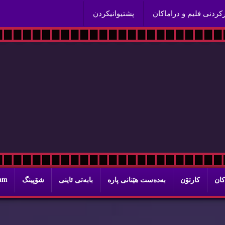
ماڵپه‌ری شایسته‌
ركردنی فلیم و دراماكان
پشتیوانیكردن
H
E
T
A
.
C
ram
كان
كارتۆن
به‌ده‌ست هێنانی پاره‌
بابه‌تی ئاینی
شۆپینگ
سایتيكی بيلایه‌ن بؤ خزمه‌تی هه‌مووان