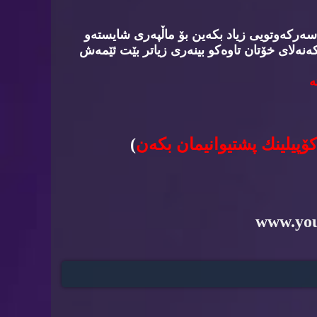
سه‌ركه‌وتویی زیاد بكه‌ین بۆ ماڵپه‌ری شایسته‌و
‌نه‌لای خۆتان تاوه‌كو بینه‌ری زیاتر بێت ئێمه‌ش
‌
كۆپیلینك پشتیوانیمان بكه‌ن
)
www.yo