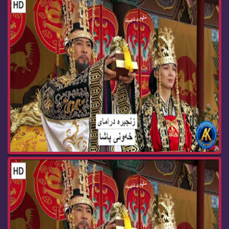
زنجیره‌ درامای خه‌ونی پاشا ئه‌ڵقه‌ی 70 dramay x...