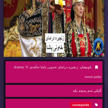
ناونیشان :
زنجیره‌ درامای خه‌ونی پاشا ئه‌ڵقه‌ی 31 dramay
xawni pasha
ڵایكی ئه‌م په‌یجه‌ بكه‌
xawnypasha