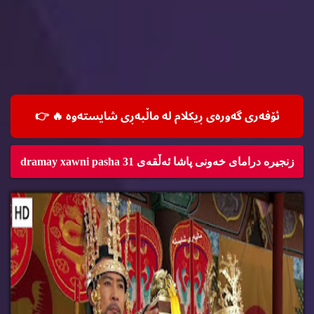
ئۆفه‌ری گه‌وره‌ی ڕیكلام له‌ ماڵپه‌ڕی شایسته‌وه‌ 🔥
👉
زنجیره‌ درامای خه‌ونی پاشا ئه‌ڵقه‌ی 31 dramay xawni pasha