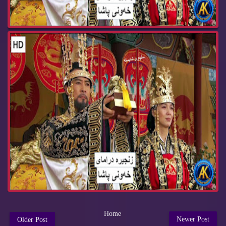
Home
Newer Post
Older Post