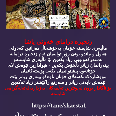
زنجیره‌ درامای خه‌ونی پاشا
ماڵپه‌ری شایسته‌ خۆمان به‌خۆشحاڵ ده‌زانین كه‌دوای
هه‌وڵ و ماندو بونێ زۆر توانیمان ئه‌م زنجیره‌ درامایه‌
به‌سه‌ركه‌وتویی زیاد بكه‌ین بۆ ماڵپه‌ری شایسته‌و
بینه‌رانمان زیاتر دڵخۆش بكه‌ین - هیوادارین ئێوه‌ش لای
خۆتانه‌وه‌ پیشتوانیمان بكه‌ن پۆسته‌كانمان
مووشاره‌كه‌بكه‌نه‌لای خۆتان تاوه‌كو بینه‌ری زیاتر بێت
ئێمه‌ش بابه‌تی زیاتر و سه‌رنج راكێشتر زیاد ئه‌كه‌ین
بۆ ئاگادار بوون له‌نوێترین ئه‌ڵقه‌كان به‌ژداربه‌له‌ته‌له‌گرامی
شایسته‌
https://t.me/shaesta1