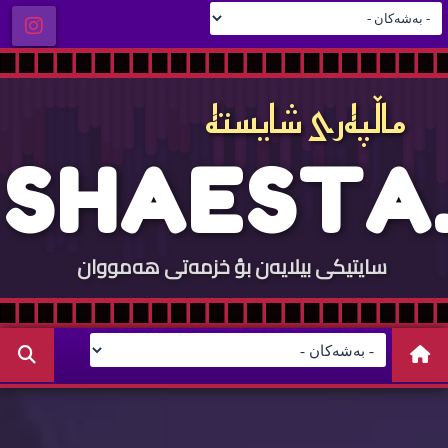
ماڵپه‌ری شایسته‌
S
H
A
E
S
T
A
.
سایتيكی بيلایه‌ن بؤ خزمه‌تی هه‌مووان
C
O
M