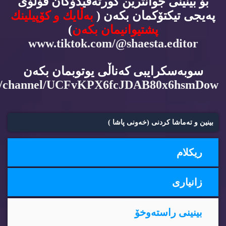
بۆ بینینی جوانترین كورته‌ڤیدۆكان فۆڵۆی
په‌یجی تیكتۆكمان بكه‌ن (
به‌ڵایك و كۆپیلینك
پشتیوانیمان بكه‌ن
)
www.tiktok.com/@shaesta.editor
سوبه‌سكرایبی كه‌ناڵی یوتوبمان بكه‌ن
m/channel/UCFvKPX6fcJDAB80x6hsmDow
بینین و ته‌ماشا كردنی (خه‌ونی پاشا )
ریكلام
زانیاری
بینینی راسته‌وخۆ