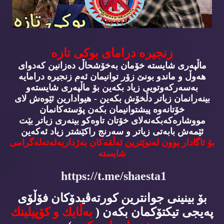
زنجیره‌ درامای بوكی تازه‌
ماڵپه‌ری شایسته‌ خۆمان به‌خۆشحاڵ ده‌زانین كه‌دوای
هه‌وڵ و ماندو بونێ زۆر توانیمان ئه‌م زنجیره‌ درامایه‌
به‌سه‌ركه‌وتویی زیاد بكه‌ین بۆ ماڵپه‌ری شایسته‌و
بینه‌رانمان زیاتر دڵخۆش بكه‌ین - هیوادارین ئێوه‌ش لای
خۆتانه‌وه‌ پیشتوانیمان بكه‌ن پۆسته‌كانمان
مووشاره‌كه‌بكه‌نه‌لای خۆتان تاوه‌كو بینه‌ری زیاتر بێت
ئێمه‌ش بابه‌تی زیاتر و سه‌رنج راكێشتر زیاد ئه‌كه‌ین
بۆ ئاگادار بوون له‌نوێترین ئه‌ڵقه‌كان به‌ژداربه‌له‌ته‌له‌گرامی
شایسته‌
https://t.me/shaesta1
بۆ بینینی جوانترین كورته‌ڤیدۆكان فۆڵۆی
په‌یجی تیكتۆكمان بكه‌ن (
به‌ڵایك و كۆپیلینك