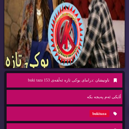
ناونیشان :
درامای بوکی تازە ئەڵقەی 153 buki taza
ڵایكی ئه‌م په‌یجه‌ بكه‌
bukitaza