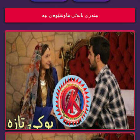
درامای بوکی تازە ئەڵقەی 242 buki taza
بینه‌ری بابه‌تی هاوشێوه‌ی ببه‌
درامای بوکی تازە ئەڵقەی 241 buki taza