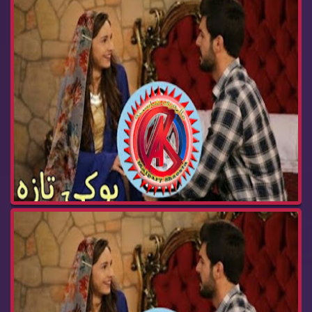
درامای بوکی تازە ئەڵقەی 240 buki taza