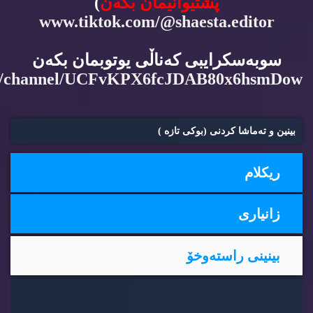
پشتیوانیمان بكه‌ن
)
www.tiktok.com/@shaesta.editor
سوبه‌سكرایبی كه‌ناڵی یوتوبمان بكه‌ن
m/channel/UCFvKPX6fcJDAB80x6hsmDow
بینین و ته‌ماشا كردنی (بوكی تازه‌ )
ریكلام
زانیاری
بینینی راسته‌وخۆ