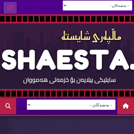
ماڵپه‌ری شایسته‌
S
H
A
E
S
T
A
.
سایتيكی بيلایه‌ن بؤ خزمه‌تی هه‌مووان
C
O
M