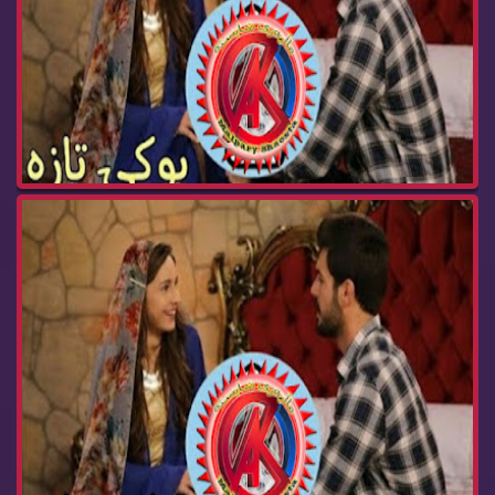
درامای بوکی تازە ئەڵقەی 239 buki taza