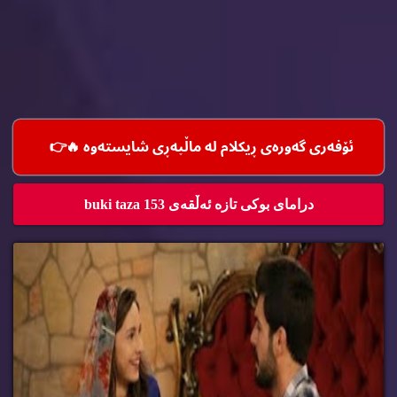
ئۆفه‌ری گه‌وره‌ی ڕیكلام له‌ ماڵپه‌ڕی شایسته‌وه‌ 🔥
👉
درامای بوکی تازە ئەڵقەی 153 buki taza