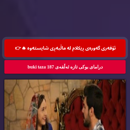
ئۆفه‌ری گه‌وره‌ی ڕیكلام له‌ ماڵپه‌ڕی شایسته‌وه‌ 🔥
👉
درامای بوکی تازە ئەڵقەی 187 buki taza