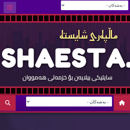
ماڵپه‌ری شایسته‌
S
H
A
E
S
T
A
.
سایتيكی بيلایه‌ن بؤ خزمه‌تی هه‌مووان
C
O
M