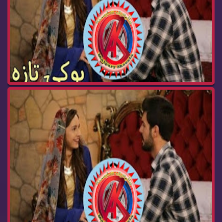
درامای بوکی تازە ئەڵقەی 236 buki taza