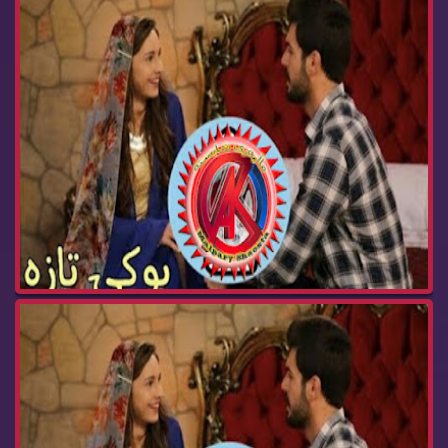
درامای بوکی تازە ئەڵقەی237 buki taza