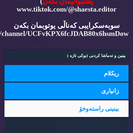
پشتیوانیمان بكه‌ن
)
www.tiktok.com/@shaesta.editor
سوبه‌سكرایبی كه‌ناڵی یوتوبمان بكه‌ن
m/channel/UCFvKPX6fcJDAB80x6hsmDow
بینین و ته‌ماشا كردنی (بوكی تازه‌ )
ریكلام
زانیاری
بینینی راسته‌وخۆ