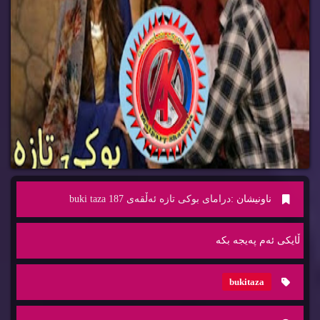
ناونیشان :
درامای بوکی تازە ئەڵقەی 187 buki taza
ڵایكی ئه‌م په‌یجه‌ بكه‌
bukitaza