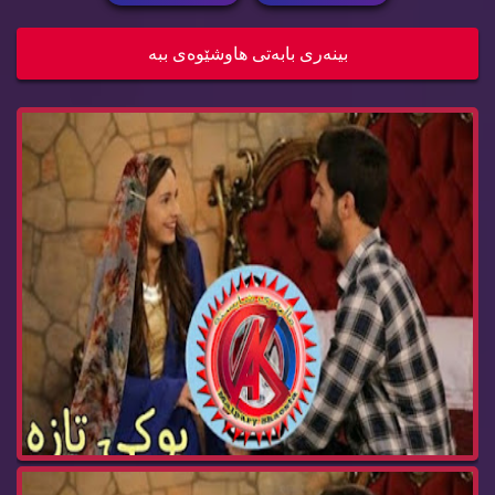
درامای بوکی تازە ئەڵقەی 239 buki taza
بینه‌ری بابه‌تی هاوشێوه‌ی ببه‌
درامای بوکی تازە ئەڵقەی 238 buki taza