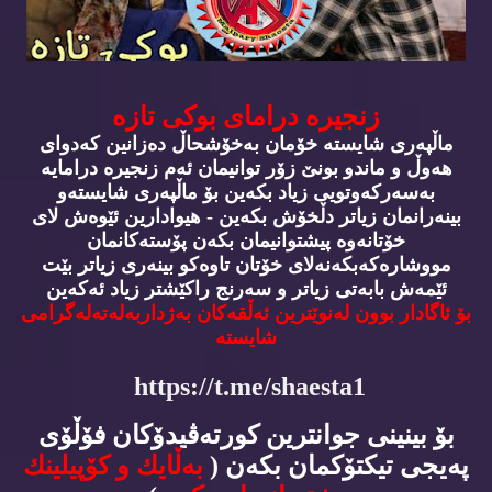
زنجیره‌ درامای بوكی تازه‌
ماڵپه‌ری شایسته‌ خۆمان به‌خۆشحاڵ ده‌زانین كه‌دوای
هه‌وڵ و ماندو بونێ زۆر توانیمان ئه‌م زنجیره‌ درامایه‌
به‌سه‌ركه‌وتویی زیاد بكه‌ین بۆ ماڵپه‌ری شایسته‌و
بینه‌رانمان زیاتر دڵخۆش بكه‌ین - هیوادارین ئێوه‌ش لای
خۆتانه‌وه‌ پیشتوانیمان بكه‌ن پۆسته‌كانمان
مووشاره‌كه‌بكه‌نه‌لای خۆتان تاوه‌كو بینه‌ری زیاتر بێت
ئێمه‌ش بابه‌تی زیاتر و سه‌رنج راكێشتر زیاد ئه‌كه‌ین
بۆ ئاگادار بوون له‌نوێترین ئه‌ڵقه‌كان به‌ژداربه‌له‌ته‌له‌گرامی
شایسته‌
https://t.me/shaesta1
بۆ بینینی جوانترین كورته‌ڤیدۆكان فۆڵۆی
په‌یجی تیكتۆكمان بكه‌ن (
به‌ڵایك و كۆپیلینك