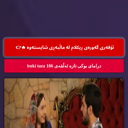
ئۆفه‌ری گه‌وره‌ی ڕیكلام له‌ ماڵپه‌ڕی شایسته‌وه‌ 🔥
👉
درامای بوکی تازە ئەڵقەی 186 buki taza