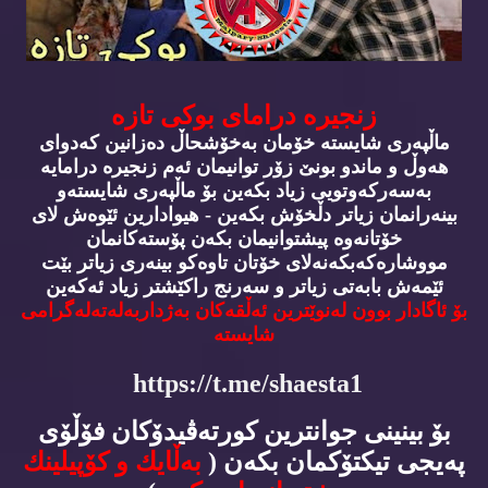
زنجیره‌ درامای بوكی تازه‌
ماڵپه‌ری شایسته‌ خۆمان به‌خۆشحاڵ ده‌زانین كه‌دوای
هه‌وڵ و ماندو بونێ زۆر توانیمان ئه‌م زنجیره‌ درامایه‌
به‌سه‌ركه‌وتویی زیاد بكه‌ین بۆ ماڵپه‌ری شایسته‌و
بینه‌رانمان زیاتر دڵخۆش بكه‌ین - هیوادارین ئێوه‌ش لای
خۆتانه‌وه‌ پیشتوانیمان بكه‌ن پۆسته‌كانمان
مووشاره‌كه‌بكه‌نه‌لای خۆتان تاوه‌كو بینه‌ری زیاتر بێت
ئێمه‌ش بابه‌تی زیاتر و سه‌رنج راكێشتر زیاد ئه‌كه‌ین
بۆ ئاگادار بوون له‌نوێترین ئه‌ڵقه‌كان به‌ژداربه‌له‌ته‌له‌گرامی
شایسته‌
https://t.me/shaesta1
بۆ بینینی جوانترین كورته‌ڤیدۆكان فۆڵۆی
په‌یجی تیكتۆكمان بكه‌ن (
به‌ڵایك و كۆپیلینك