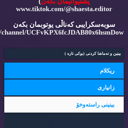
پشتیوانیمان بكه‌ن
)
www.tiktok.com/@shaesta.editor
سوبه‌سكرایبی كه‌ناڵی یوتوبمان بكه‌ن
m/channel/UCFvKPX6fcJDAB80x6hsmDow
بینین و ته‌ماشا كردنی (بوكی تازه‌ )
ریكلام
زانیاری
بینینی راسته‌وخۆ