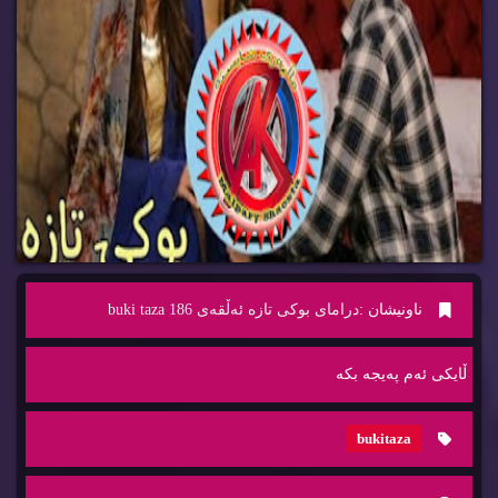
ناونیشان :
درامای بوکی تازە ئەڵقەی 186 buki taza
ڵایكی ئه‌م په‌یجه‌ بكه‌
bukitaza