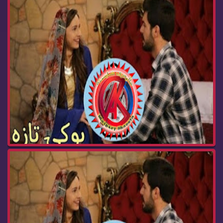
درامای بوکی تازە ئەڵقەی 238 buki taza