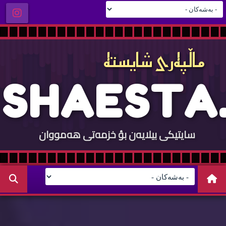
ماڵپه‌ری شایسته‌
S
H
A
E
S
T
A
.
سایتيكی بيلایه‌ن بؤ خزمه‌تی هه‌مووان
C
O
M