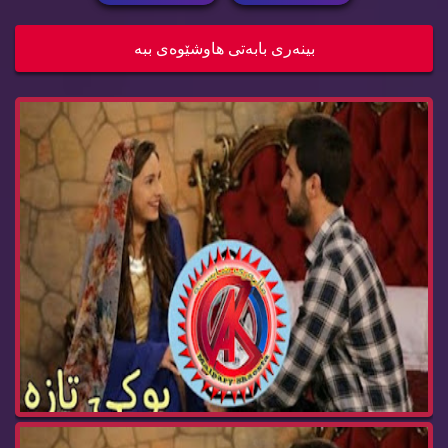
درامای بوکی تازە ئەڵقەی 240 buki taza
بینه‌ری بابه‌تی هاوشێوه‌ی ببه‌
درامای بوکی تازە ئەڵقەی 239 buki taza