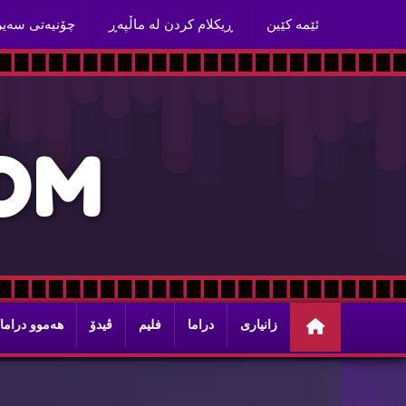
ئێمه‌ كێین
ڕیكلام كردن له‌ ماڵپه‌ڕ
چۆنیه‌تی سه‌ی
O
M
زانیاری
دراما
فلیم
ڤیدۆ
هه‌موو دراما