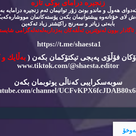
زنجیره‌ درامای بوكی تازه‌
وای هه‌وڵ و ماندو بونێ زۆر توانیمان ئه‌م زنجیره‌ درامایه‌ به‌
‌ش لای خۆتانه‌وه‌ پیشتوانیمان بكه‌ن پۆسته‌كانمان مووشاره‌كه‌بكه
بابه‌تی زیاتر و سه‌رنج راكێشتر زیاد ئه‌كه‌ین
 ئاگادار بوون له‌نوێترین ئه‌ڵقه‌كان به‌ژداربه‌له‌ته‌له‌گرامی شایسته
https://t.me/shaesta1
دۆكان فۆڵۆی په‌یجی تیكتۆكمان بكه‌ن (
به‌ڵایك و 
www.tiktok.com/@shaesta.editor
سوبه‌سكرایبی كه‌ناڵی یوتوبمان بكه‌ن
utube.com/channel/UCFvKPX6fcJDAB80x
ه‌وخۆ