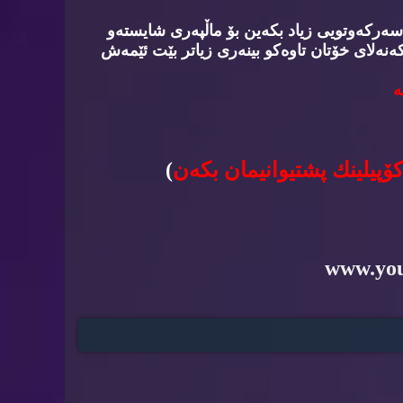
سه‌ركه‌وتویی زیاد بكه‌ین بۆ ماڵپه‌ری شایسته‌و
‌نه‌لای خۆتان تاوه‌كو بینه‌ری زیاتر بێت ئێمه‌ش
‌
كۆپیلینك پشتیوانیمان بكه‌ن
)
www.yo