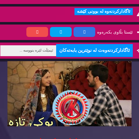
ئاگاداركردنه‌وه‌ له‌ بوونی كێشه‌
ئێستا بڵاوی بكه‌ره‌وه‌
ئاگاداركردنه‌وه‌ت له‌ نوێترین بابه‌ته‌كان