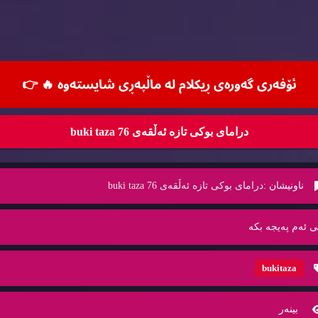
ئۆفه‌ری گه‌وره‌ی ڕیكلام له‌ ماڵپه‌ڕی شایسته‌وه‌ 🔥
👉
درامای بوکی تازە ئەڵقەی 76 buki taza
ناونیشان :
درامای بوکی تازە ئەڵقەی 76 buki taza
ی ئه‌م په‌یجه‌ بكه‌
bukitaza
بینه‌ر