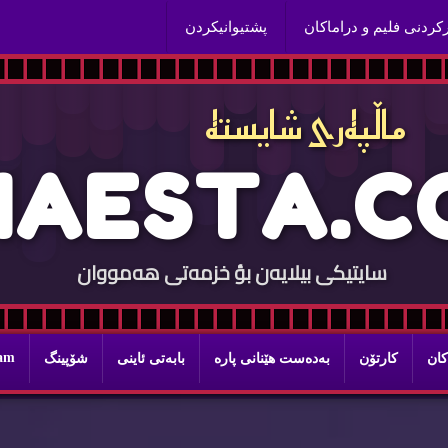
ركردنی فلیم و دراماكان
پشتیوانیكردن
ماڵپه‌ری شایسته‌
H
A
E
S
T
A
.
C
سایتيكی بيلایه‌ن بؤ خزمه‌تی هه‌مووان
ram
كان
كارتۆن
به‌ده‌ست هێنانی پاره‌
بابه‌تی ئاینی
شۆپینگ