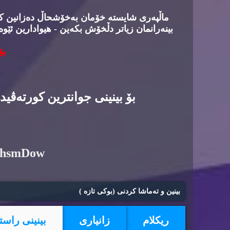
ماڵپه‌ری شایسته‌ خۆمان به‌خۆشحاڵ ده‌زانین كه‌د
بینه‌رانمان زیاتر دڵخۆش بكه‌ین - هیوادارین ئێوه
بۆ
بۆ بینینی جوانترین كورته‌ڤی
6hsmDow
بینین و ته‌ماشا كردنی (بوكی تازه‌ )
ریكلام
زانیاری
بینینی راست