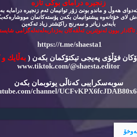
زنجیره‌ درامای بوكی تازه‌
وای هه‌وڵ و ماندو بونێ زۆر توانیمان ئه‌م زنجیره‌ درامایه‌ به‌
‌ش لای خۆتانه‌وه‌ پیشتوانیمان بكه‌ن پۆسته‌كانمان مووشاره‌كه‌بكه
بابه‌تی زیاتر و سه‌رنج راكێشتر زیاد ئه‌كه‌ین
 ئاگادار بوون له‌نوێترین ئه‌ڵقه‌كان به‌ژداربه‌له‌ته‌له‌گرامی شایسته
https://t.me/shaesta1
دۆكان فۆڵۆی په‌یجی تیكتۆكمان بكه‌ن (
به‌ڵایك و 
www.tiktok.com/@shaesta.editor
سوبه‌سكرایبی كه‌ناڵی یوتوبمان بكه‌ن
utube.com/channel/UCFvKPX6fcJDAB80x
ه‌وخۆ