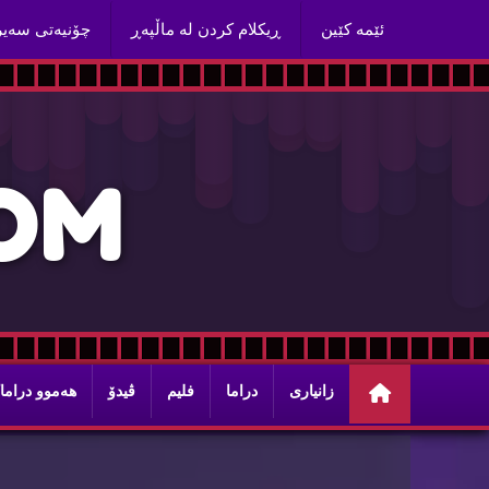
ئێمه‌ كێین
ڕیكلام كردن له‌ ماڵپه‌ڕ
چۆنیه‌تی سه‌ی
O
M
زانیاری
دراما
فلیم
ڤیدۆ
هه‌موو دراما