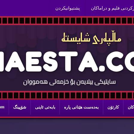
ركردنی فلیم و دراماكان
پشتیوانیكردن
ماڵپه‌ری شایسته‌
H
A
E
S
T
A
.
C
سایتيكی بيلایه‌ن بؤ خزمه‌تی هه‌مووان
ram
كان
كارتۆن
به‌ده‌ست هێنانی پاره‌
بابه‌تی ئاینی
شۆپینگ