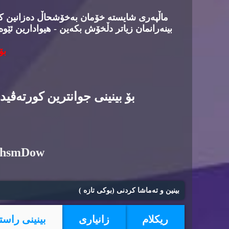
ماڵپه‌ری شایسته‌ خۆمان به‌خۆشحاڵ ده‌زانین كه‌د
بینه‌رانمان زیاتر دڵخۆش بكه‌ین - هیوادارین ئێوه
بۆ
بۆ بینینی جوانترین كورته‌ڤی
6hsmDow
بینین و ته‌ماشا كردنی (بوكی تازه‌ )
ریكلام
زانیاری
بینینی راست