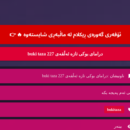
ئۆفه‌ری گه‌وره‌ی ڕیكلام له‌ ماڵپه‌ڕی شایسته‌وه‌ 🔥
👉
درامای بوکی تازە ئەڵقەی 227 buki taza
ناونیشان :
درامای بوکی تازە ئەڵقەی 227 buki taza
ی ئه‌م په‌یجه‌ بكه‌
bukitaza
بینه‌ر