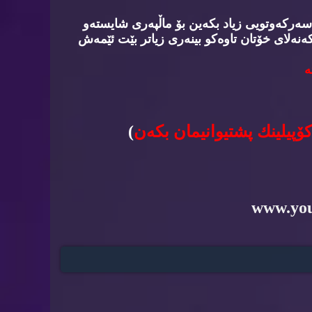
سه‌ركه‌وتویی زیاد بكه‌ین بۆ ماڵپه‌ری شایسته‌و
‌نه‌لای خۆتان تاوه‌كو بینه‌ری زیاتر بێت ئێمه‌ش
‌
كۆپیلینك پشتیوانیمان بكه‌ن
)
www.yo