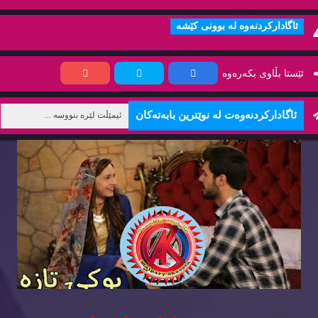
ئاگاداركردنه‌وه‌ له‌ بوونی كێشه‌
ئێستا بڵاوی بكه‌ره‌وه‌
ئاگاداركردنه‌وه‌ت له‌ نوێترین بابه‌ته‌كان