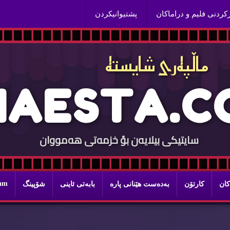
ركردنی فلیم و دراماكان
پشتیوانیكردن
ماڵپه‌ری شایسته‌
H
A
E
S
T
A
.
C
سایتيكی بيلایه‌ن بؤ خزمه‌تی هه‌مووان
ram
كان
كارتۆن
به‌ده‌ست هێنانی پاره‌
بابه‌تی ئاینی
شۆپینگ