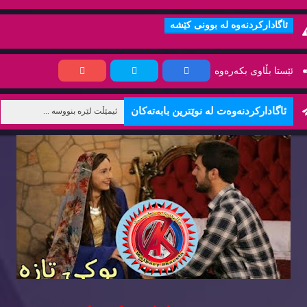
ئاگاداركردنه‌وه‌ له‌ بوونی كێشه‌
ئێستا بڵاوی بكه‌ره‌وه‌
ئاگاداركردنه‌وه‌ت له‌ نوێترین بابه‌ته‌كان