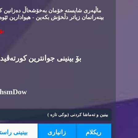
ماڵپه‌ری شایسته‌ خۆمان به‌خۆشحاڵ ده‌زانین كه‌د
بینه‌رانمان زیاتر دڵخۆش بكه‌ین - هیوادارین ئێوه
بۆ
بۆ بینینی جوانترین كورته‌ڤی
6hsmDow
بینین و ته‌ماشا كردنی (بوكی تازه‌ )
ریكلام
زانیاری
بینینی راست