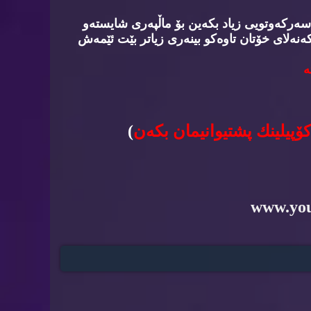
سه‌ركه‌وتویی زیاد بكه‌ین بۆ ماڵپه‌ری شایسته‌و
‌نه‌لای خۆتان تاوه‌كو بینه‌ری زیاتر بێت ئێمه‌ش
‌
كۆپیلینك پشتیوانیمان بكه‌ن
)
www.yo