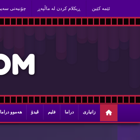
ئێمه‌ كێین
ڕیكلام كردن له‌ ماڵپه‌ڕ
چۆنیه‌تی سه‌ی
O
M
زانیاری
دراما
فلیم
ڤیدۆ
هه‌موو دراما