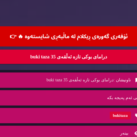
ئۆفه‌ری گه‌وره‌ی ڕیكلام له‌ ماڵپه‌ڕی شایسته‌وه‌ 🔥
👉
درامای بوکی تازە ئەڵقەی 35 buki taza
ناونیشان :
درامای بوکی تازە ئەڵقەی 35 buki taza
ی ئه‌م په‌یجه‌ بكه‌
bukitaza
بینه‌ر