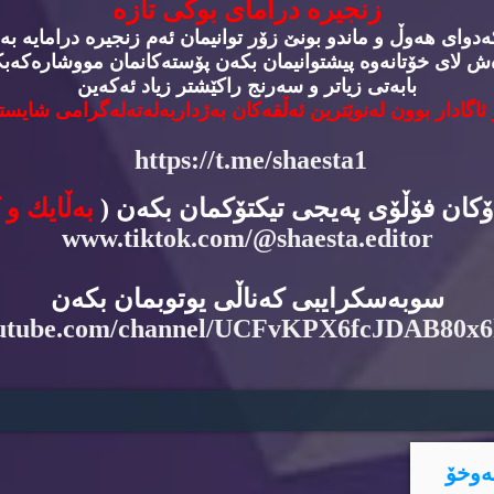
زنجیره‌ درامای بوكی تازه‌
وای هه‌وڵ و ماندو بونێ زۆر توانیمان ئه‌م زنجیره‌ درامایه‌ به‌
‌ش لای خۆتانه‌وه‌ پیشتوانیمان بكه‌ن پۆسته‌كانمان مووشاره‌كه‌بكه
بابه‌تی زیاتر و سه‌رنج راكێشتر زیاد ئه‌كه‌ین
 ئاگادار بوون له‌نوێترین ئه‌ڵقه‌كان به‌ژداربه‌له‌ته‌له‌گرامی شایسته
https://t.me/shaesta1
دۆكان فۆڵۆی په‌یجی تیكتۆكمان بكه‌ن (
به‌ڵایك و 
www.tiktok.com/@shaesta.editor
سوبه‌سكرایبی كه‌ناڵی یوتوبمان بكه‌ن
utube.com/channel/UCFvKPX6fcJDAB80x
ه‌وخۆ