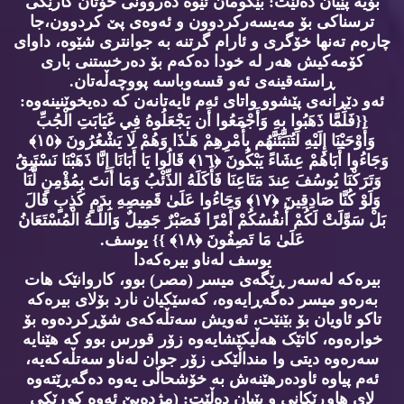
بۆیە پێیان دەڵێت: بێگومان ئێوە دەروونی خۆتان کارێکی
ترسناکی بۆ مەیسەرکردوون و ئەوەی پێ کردوون،جا
چارەم تەنها خۆگری و ئارام گرتنە بە جوانتری شێوە، داوای
کۆمەکیش هەر لە خودا دەکەم بۆ دەرخستنی باری
ڕاستەقینەی ئەو قسەوباسە پووچەڵەتان.
ئەو دێڕانەی پێشوو واتای ئەم ئایەتانەن کە دەیخوێنینەوە:
{{فَلَمَّا ذَهَبُوا بِهِ وَأَجْمَعُوا أَن يَجْعَلُوهُ فِي غَيَابَتِ الْجُبِّ
وَأَوْحَيْنَا إِلَيْهِ لَتُنَبِّئَنَّهُم بِأَمْرِهِمْ هَـٰذَا وَهُمْ لَا يَشْعُرُونَ ﴿١٥﴾
وَجَاءُوا أَبَاهُمْ عِشَاءً يَبْكُونَ ﴿١٦﴾ قَالُوا يَا أَبَانَا إِنَّا ذَهَبْنَا نَسْتَبِقُ
وَتَرَكْنَا يُوسُفَ عِندَ مَتَاعِنَا فَأَكَلَهُ الذِّئْبُ وَمَا أَنتَ بِمُؤْمِنٍ لَّنَا
وَلَوْ كُنَّا صَادِقِينَ ﴿١٧﴾ وَجَاءُوا عَلَىٰ قَمِيصِهِ بِدَمٍ كَذِبٍ قَالَ
بَلْ سَوَّلَتْ لَكُمْ أَنفُسُكُمْ أَمْرًا فَصَبْرٌ جَمِيلٌ وَاللَّـهُ الْمُسْتَعَانُ
عَلَىٰ مَا تَصِفُونَ ﴿١٨﴾ }} يوسف.
یوسف لەناو بیرەکەدا
بیرەکە لەسەر ڕێگەی میسر (مصر) بوو، کاروانێک هات
بەرەو میسر دەگەڕایەوە، کەسێکیان نارد بۆلای بیرەکە
تاکو ئاویان بۆ بێنێت، ئەویش سەتڵەکەی شۆڕکردەوە بۆ
خوارەوە، کاتێک هەڵیکێشایەوە زۆر قورس بوو کە هێنایە
سەرەوە دیتی وا منداڵێکی زۆر جوان لەناو سەتڵەکەیە،
ئەم پیاوە ئاودەرهێنەش بە خۆشحاڵی یەوە دەگەڕێتەوە
لای هاوڕێکانی و پێیان دەڵێت: (مژدەبێ ئەوە کوڕێکی