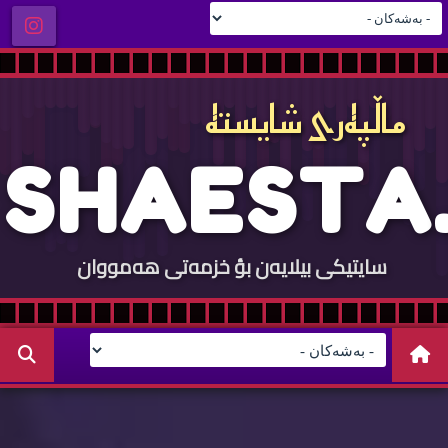
ماڵپه‌ری شایسته‌
S
H
A
E
S
T
A
.
سایتيكی بيلایه‌ن بؤ خزمه‌تی هه‌مووان
C
O
M