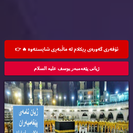
ئۆفه‌ری گه‌وره‌ی ڕیكلام له‌ ماڵپه‌ڕی شایسته‌وه‌ 🔥
👉
ژیانی پێغه‌مبه‌ر یوسف علیه‌ السلام