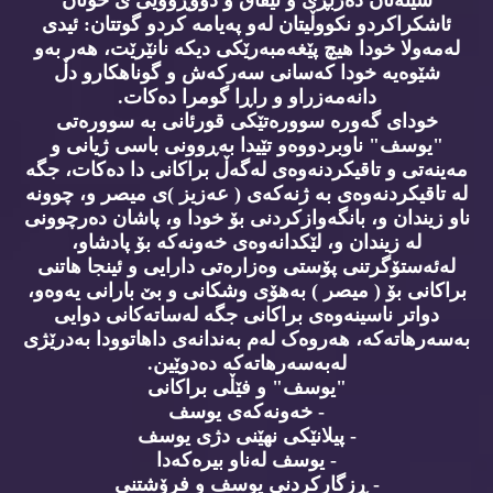
سینەتان دەربڕی و نیفاق و دووڕوویی ی خۆتان
ئاشکراکردو نکووڵیتان لەو پەیامە کردو گوتتان: ئیدی
لەمەولا خودا هیچ پێغەمبەرێکی دیکە نانێرێت، هەر بەو
شێوەیە خودا کەسانی سەرکەش و گوناهکارو دڵ
دانەمەزراو و راڕا گومرا دەکات.
خودای گەورە سوورەتێکی قورئانی بە سوورەتی
"یوسف" ناوبردووەو تێیدا بەڕوونی باسی ژیانی و
مەینەتی و تاقیکردنەوەی لەگەڵ براکانی دا دەکات، جگە
لە تاقیکردنەوەی بە ژنەکەی ( عەزیز )ی ميصر و، چوونە
ناو زیندان و، بانگەوازکردنی بۆ خودا و، پاشان دەرچوونی
لە زیندان و، لێکدانەوەی خەونەکە بۆ پادشاو،
لەئەستۆگرتنی پۆستی وەزارەتی دارایی و ئینجا هاتنی
براکانی بۆ ( ميصر ) بەهۆی وشکانی و بێ بارانی یەوەو،
دواتر ناسینەوەی براکانی جگە لەساتەکانی دوایی
بەسەرهاتەکە، هەروەک لەم بەندانەی داهاتوودا بەدرێژی
لەبەسەرهاتەکە دەدوێین.
"یوسف" و فێڵی براکانی
- خەونەکەی یوسف
- پیلانێکی نهێنی دژی یوسف
- یوسف لەناو بیرەکەدا
- ڕزگارکردنی یوسف و فرۆشتنی