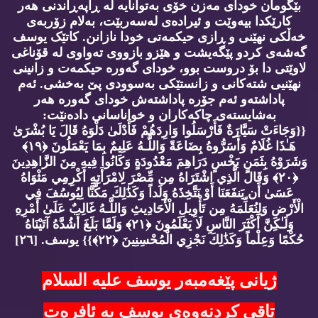
بێگومان خودای مەزن خۆی بەتوانایە لە ڕاپەڕاندنی هەر
کارێکدا بیەوێت و ئیرادەی لەسەربێت، بەلام زۆربەی
خەڵکی نهێنی و ڕازی حیکمەتی خودا نازانن. کاتێک یوسف
گەشەی کردو پێگەیشت و هێزو بازووی تەواوی لە قۆناغی
لاوێتی دا بۆ دروست بوو، خودای گەورە حیکمەت و زانینی
نهێنیی شتەکانی و زانستێکی بەسوودی پێ بەخشی. ئەم
پاداشتەو ئەم جۆرە پاداشتەش خودای گەورە هەر
بەشایستەی چاکەکاران و خواناسانی دادەنێت:
{{وَجَاءَتْ سَيَّارَةٌ فَأَرْسَلُوا وَارِدَهُمْ فَأَدْلَىٰ دَلْوَهُ قَالَ يَا بُشْرَىٰ
هَـٰذَا غُلَامٌ وَأَسَرُّوهُ بِضَاعَةً وَاللَّـهُ عَلِيمٌ بِمَا يَعْمَلُونَ ﴿١٩﴾
وَشَرَوْهُ بِثَمَنٍ بَخْسٍ دَرَاهِمَ مَعْدُودَةٍ وَكَانُوا فِيهِ مِنَ الزَّاهِدِينَ
﴿٢٠﴾ وَقَالَ الَّذِي اشْتَرَاهُ مِن مِّصْرَ لِامْرَأَتِهِ أَكْرِمِي مَثْوَاهُ
عَسَىٰ أَن يَنفَعَنَا أَوْ نَتَّخِذَهُ وَلَداً وَكَذَٰلِكَ مَكَّنَّا لِيُوسُفَ فِي
الْأَرْضِ وَلِنُعَلِّمَهُ مِن تَأْوِيلِ الْأَحَادِيثِ وَاللَّـهُ غَالِبٌ عَلَىٰ أَمْرِهِ
وَلَـٰكِنَّ أَكْثَرَ النَّاسِ لَا يَعْلَمُونَ ﴿٢١﴾ وَلَمَّا بَلَغَ أَشُدَّهُ آتَيْنَاهُ
حُكْمًا وَعِلْماً وَكَذَٰلِكَ نَجْزِي الْمُحْسِنِينَ ﴿٢٢﴾}} يوسف. [٢٦]
ژیانی پێغه‌مبه‌ر یوسف علیه‌ السلام
تاقی كردنه‌وه‌ی یوسف به‌ ئافره‌ت