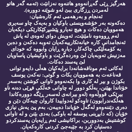
هەرگیز ڕێی گەڕانەوەو هاتنەوە نەزانێت (ئەمە گەر هاتو
لەمردن ڕزگاری ببێ لەو شوێنە دوورە).
ئەنجام و بەرهەمی ئەم کارەشیان:
دەکەونە بەر خۆشەویستی باوکیان و بەیەک چاو سەیری
هەموویان دەکات و هیچ نەیارو پێشبڕکێکارێکی دیکەیان
لەم ڕووەوە نامێنێت، ئەویش دوای ئەوەی لە پاش
ئەنجامدانی کارە خیانەتکارییەکەیان تەوبە دەکەن و دەبن
بە کۆمەڵێکی چاکەکار، دیارە ڕایان وابووە کە خودای
مەزنیش تەوبەیان لێ وەردەگرێت و باوکیشیان پاساویان
لێ پەسند دەکات.
لەکاتی ئەم موناقەشانەدا برایەکیان هەڵی دایەو توانی
قەناعەت بە هەموویان بکات و گوتی: نەکەن یوسف
بکوژن و بیر لە کاری وا بکەنەوەو تاوانی کوشتن بەسەر
خۆتاندا بهێنن، بەڵکو دوور لە چاوانی خەڵکی فڕێی دەنە ناو
بیرێکی قووڵەوە (لەو بیرانەی لەسەر ڕێگە دوورەکاندا
هەڵکەندرابوون) تاوەکو لەدواییدا کاروان چیەکان دێن و
دەری دێننەوەو لەگەڵ خۆیاندا دەیبەن، بەم پێ یەش نیازی
خۆیان (کە دابڕینی یوسفە لە باوکی) بەدی بێنن و لە تاوانی
کوشتنیش بەدووربن، براکانیشی ئەم ڕایەیان پەسندکردو
دەستیان کرد بە جێبە‌‌جێ کردنی کارەکەیان.