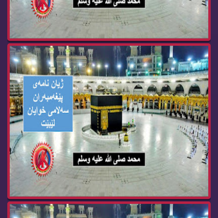
36- كۆچی دوایی پێغه‌مبه‌ری خوا صلی الله‌ علیه‌ ...
35- چه‌ند خاڵێك له‌ ده‌ره‌نجام و ئاكامه‌كانی كۆ...