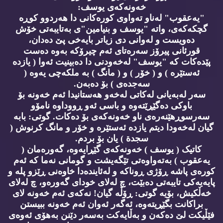
خەونەکەی یوسف:
"یەعقوب" لەناو تەواوی کورەکانی دا هەردوو کوڕە
گچکەکەی، واتە "یوسف و بنیامین"ی بەتایبەتی خۆش
دەویست و لەوانی دی زیاتر بایەخی پێ دەدان،
قورئانی پیرۆز سەرەتای ئەم چیرۆکە بەوە دەست
پێدەکات کە "یوسف" لەخەودنی دا دەبینیت ئەوا ( یازدە
ئەستێرە ) و ( خۆر ) و ( مانگ ) بە ملکەچی یەوە (
سەجدەی ) بۆ دەبەن.
سەر لەبەیانی لەکاتی لەخەو هەستانیدا ئەم خەونە بۆ
باوکی دەگێڕێتەوە و باسی ئەو ڕووداوە نامۆو
سەرسوڕهێنەرەی ناو خەونەکەی بۆ دەکات. گوتی: بابە
گیان لەخەودا دیتم یازدە ئەستێرە و خۆر و مانگ کرنوش (
سجدة ) یان بۆ بردم.
کاتیک ( یوسف ) خەونەکەی گێڕایەوە، گەورەمان (
یەعقوب ) بەتەواوەتی تێگەیشت و گومانی نەما کە ئەم
کورەی پاشە ڕۆژی ڕوناکە و لەئایندەدا خاوەنی ڕێزو پلە و
پایەیەکی تایبەتی دەبێت، چ لەلای خودای گەورەو، چ لەلای
خەڵکیش، بۆیە گوتی: ڕۆڵە گیان! نەکەی ئەم خەونە لای
براکانت بگێڕیتەوە، ئەگەر ئەوان ئەم خەونە ببیستن
فێڵیکت لێ دەکەن و بەڵایەکت بەسەر دێنن بەهۆی ئەوەی