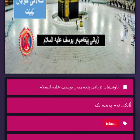
ناونیشان :
ژیانی پێغه‌مبه‌ر یوسف علیه‌ السلام
ڵایكی ئه‌م په‌یجه‌ بكه‌
islam