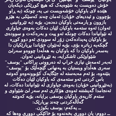
خۆش دەویست بە شێوەیەک کە هیچ کوڕێکی دیکەیان
هێندە لای باوکیان خۆشەویست نی یە، چونکە (بە ڕاو
بۆچوون و ئیددیعای خۆیان) ئەمان چەند کەسێکی بە هێزو
بازوون و یارمەتی باوکیان دەدەن، بۆیە (بە تێروانینی
ئەوان) ئەوە ستەمە باوکیان لێیان دەکات بەوەی جیاوازی
لە نێوانیاندا دەکات چونکە ئەو پیت و بەرەکەت و سوودەی
بۆ باوکیان پەیدادەکەن زۆر لە سوودی ئەو دوو کوڕە
گچکەیە زیاترە بۆی، بۆیە لەنێوان خۆیاندا بڕیارێکیان دا
بەسەر باوکیان دا کە باوکیان بە هەڵەدا چووەو سەرلێ
شێواوێکی ئاشکرایە، بە تێڕوانینی ئەوان.
لەبەر ئەمەش نیازی خراپ لە دەروونی براکانی "یوسف"
سەری هەڵداو ویستیان بە پەنهانی گێچەڵێک بۆ "یوسف"
بنێنەوە، بۆ ئەم مەبەستە لە جێگایەک کۆبوونەوەو کەوتنە
باس کردنی ئەو ستەمەی کە باوکیان لێیان دەکات
(بەتێڕوانینی خۆیان) بەوەی جیاوازی لە نێوانیاندا دەکات، لە
ئەنجامدا گەیشتنە ئەوەی هۆکاری ئەم سەر لێ شێواوی و
ستەم کاریەی باوکیان یوسفی برایانە، بۆیە کەوتنە
گەڵاڵەکردنی چەند بڕیارێک:
ــ یەکەم: یوسف بکوژن.
ــ دووم: یان دووری بخەنەوە بۆ خاکێکی دووری وەها کە