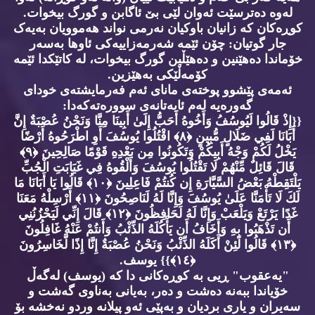
لەوە دەترسێت ئەوان لێی بێ ئاگابن و گورگ بیخوات.
کوڕەکان کە زانیان باوکیان نەرمی نواند هەموویان بەیەک
جار گوتیان: چۆن ئێمە شەرمەزاییەکی ئاوها بەسەر
خۆماندا دەهێنین و دەهێڵین گورگ بیخوات، لە کاتێکدا ئێمە
کۆمەڵێکی بەهێزین.
ئەمەی پێشوو پوختەی مانای ئەم فەرمایشتەی خودای
گەورەیە لەم ئایەتانەی سوورەتەکەدا:
{{إِذْ قَالُوا لَيُوسُفُ وَأَخُوهُ أَحَبُّ إِلَىٰ أَبِينَا مِنَّا وَنَحْنُ عُصْبَةٌ إِنَّ
أَبَانَا لَفِي ضَلَالٍ مُّبِينٍ ﴿٨﴾ اقْتُلُوا يُوسُفَ أَوِ اطْرَحُوهُ أَرْضًا
يَخْلُ لَكُمْ وَجْهُ أَبِيكُمْ وَتَكُونُوا مِن بَعْدِهِ قَوْمًا صَالِحِينَ ﴿٩﴾
قَالَ قَائِلٌ مِّنْهُمْ لَا تَقْتُلُوا يُوسُفَ وَأَلْقُوهُ فِي غَيَابَتِ الْجُبِّ
يَلْتَقِطْهُ بَعْضُ السَّيَّارَةِ إِن كُنتُمْ فَاعِلِينَ ﴿١٠﴾ قَالُوا يَا أَبَانَا مَا
لَكَ لَا تَأْمَنَّا عَلَىٰ يُوسُفَ وَإِنَّا لَهُ لَنَاصِحُونَ ﴿١١﴾ أَرْسِلْهُ مَعَنَا
غَدًا يَرْتَعْ وَيَلْعَبْ وَإِنَّا لَهُ لَحَافِظُونَ ﴿١٢﴾ قَالَ إِنِّي لَيَحْزُنُنِي
أَن تَذْهَبُوا بِهِ وَأَخَافُ أَن يَأْكُلَهُ الذِّئْبُ وَأَنتُمْ عَنْهُ غَافِلُونَ
﴿١٣﴾ قَالُوا لَئِنْ أَكَلَهُ الذِّئْبُ وَنَحْنُ عُصْبَةٌ إِنَّا إِذًا لَّخَاسِرُونَ
﴿١٤﴾}} يوسف.
"یەعقوب" ڕیی بە کوڕەکانی دا کە (یوسف) لەگەڵ
خۆیاندا ببەنە دەشت و دەر، بەیانی بەناوی گەشت و
سەیران و یاری بردیان و بەپێی ئەو پیلانە وردو نەخشە بۆ