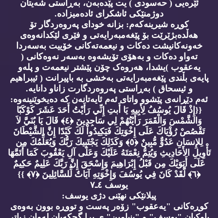
ئێرەیی ( حەسودی ) یت پێدەبەن، بەڕاستی شەیتان
دوژمنێکی ئاشکرای ئادەمیزادە.
کوڕە شیرینەکەم: بزانە خودای پەروەردگار تۆ
هەڵدەبژێرێت بۆ پێغەمبەرایەتی و فێری لێکدانەوەی
خەونەکانیشت دەکات و نیعمەتەکانی خۆییت بەسەردا
تەواو دەکات و بەهۆی تۆیشەوە بەسەر نەوەکانی (
یەعقوب )یشدا، هەروەک چۆن پێشتر نیعمەت و پلەو
پایەی بڵندی پێغەمبەرایەتی بەخشی بە باپیرانت ( ئیبراهیم
و ئیسحاق ) بەڕاستی پەروەردگارت زاناو دانایە.
ئەم دێڕانەی پێشوو واتای ئەم ئایەتانەن کە دەیخوێنینەوە:
{{إِذْ قَالَ يُوسُفُ لِأَبِيهِ يَا أَبتِ إِنِّي رَأَيْتُ أَحَدَ عَشَرَ كَوْكَبًا
وَالشَّمْسَ وَالْقَمَرَ رَأَيْتُهُمْ لِي سَاجِدِينَ ﴿٤﴾ قَالَ يَا بُنَيَّ لاَ
تَقْصُصْ رُؤْيَاكَ عَلَى إِخْوَتِكَ فَيَكِيدُواْ لَكَ كَيْدًا إِنَّ الشَّيْطَانَ
لِلإِنسَانِ عَدُوٌّ مُّبِينٌ ﴿٥﴾ وَكَذَلِكَ يَجْتَبِيكَ رَبُّكَ وَيُعَلِّمُكَ مِن
تَأْوِيلِ الأَحَادِيثِ وَيُتِمُّ نِعْمَتَهُ عَلَيْكَ وَعَلَى آلِ يَعْقُوبَ كَمَا أَتَمَّهَا
عَلَى أَبَوَيْكَ مِن قَبْلُ إِبْرَاهِيمَ وَإِسْحَقَ إِنَّ رَبَّكَ عَلِيمٌ حَكِيمٌ
﴿٦﴾ لَّقَدْ كَانَ فِي يُوسُفَ وَإِخْوَتِهِ آيَاتٌ لِّلسَّائِلِينَ ﴿٧﴾ }}
يوسف ٤ـ٧
پیلانێکی نهێنی دژی یوسف:
کوڕەکانی "یەعقوب" زۆەر پەست و تووڕە بوون بەوەی
باوکیان "یوسف" و "بنیامین" ی برا گچکەیان لەوان زیاتر