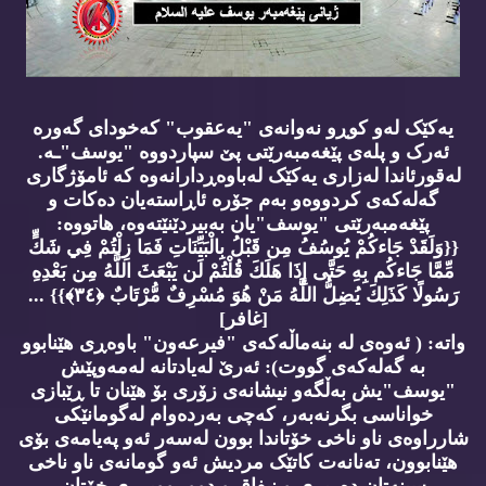
یەکێک لەو کوڕو نەوانەی "یەعقوب" کەخودای گەورە
ئەرک و پلەی پێغەمبەرێتی پێ سپاردووە "یوسف"ـە.
لەقورئاندا لەزاری یەکێک لەباوەڕدارانەوە کە ئامۆژگاری
گەلەکەی کردووەو بەم جۆرە ئاڕاستەیان دەکات و
پێغەمبەرێتی "یوسف"یان بەبیردێنێتەوە، هاتووە:
{{وَلَقَدْ جَاءكُمْ يُوسُفُ مِن قَبْلُ بِالْبَيِّنَاتِ فَمَا زِلْتُمْ فِي شَكٍّ
مِّمَّا جَاءكُم بِهِ حَتَّى إِذَا هَلَكَ قُلْتُمْ لَن يَبْعَثَ اللَّهُ مِن بَعْدِهِ
رَسُولًا كَذَلِكَ يُضِلُّ اللَّهُ مَنْ هُوَ مُسْرِفٌ مُّرْتَابٌ ﴿٣٤﴾}} ...
[غافر]
واتە: ( ئەوەی لە بنەماڵەکەی "فیرعەون" باوەڕی هێنابوو
بە گەلەکەی گووت): ئەرێ لەیادتانە لەمەوپێش
"یوسف"یش بەڵگەو نیشانەی زۆری بۆ هێنان تا ڕێبازی
خواناسی بگرنەبەر، کەچی بەردەوام لەگومانێکی
شارراوەی ناو ناخی خۆتاندا بوون لەسەر ئەو پەیامەی بۆی
هێنابوون، تەنانەت کاتێک مردیش ئەو گومانەی ناو ناخی