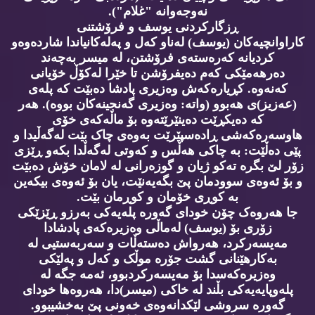
نەوجەوانە "غلام").
ڕزگارکردنی یوسف و فرۆشتنی
کاراوانچیەکان (یوسف) لەناو کەل و پەلەکانیاندا شاردەوەو
کردیانە کەرەستەی فرۆشتن، لە میسر بەچەند
دەرهەمێکی کەم دەیفرۆشن تا خێرا لەکۆڵ خۆیانی
کەنەوە. کڕیارەکەش وەزیری پادشا دەبێت کە پلەی
(عەزیز)ی هەبوو (واتە: وەزیری گەنجینەکان بووە). هەر
کە دەیکڕێت دەینێرێتەوە بۆ ماڵەکەی خۆی
هاوسەرەکەشی ڕادەسپێرێت بەوەی چاک بێت لەگەڵیدا و
پێی دەڵێت: بە چاکی هەڵس و کەوتی لەگەڵدا بکەو ڕێزی
زۆر لێ بگرە تەکو ژیان و گوزەرانی لە لامان خۆش دەبێت
و بۆ ئەوەی سوودمان پێ بگەیەنێت، یان بۆ ئەوەی بیکەین
بە کوڕی خۆمان و کوڕمان بێت.
جا هەروەک چۆن خودای گەورە پلەیەکی بەرزو ڕێزێکی
زۆری بۆ (یوسف) لەماڵی وەزیرەکەی پادشادا
مەیسەرکرد، هەرواش دەستەڵات و سەربەستیی لە
بەکارهێنانی گشت جۆرە موڵک و کەل و پەلێکی
وەزیرەکەسدا بۆ مەیسەرکردبوو، ئەمە جگە لە
پلەوپایەیەکی بڵند لە خاکی (میسر)دا، هەروەها خودای
گەورە سروشی لێکدانەوەی خەونی پێ بەخشیبوو.