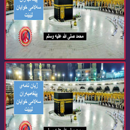
37- پاش مردنی پێغه‌مبه‌ری خوا صلی الله‌ علیه‌ و...