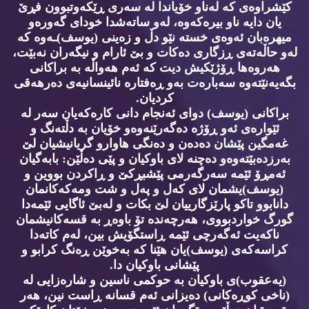
کێشراوەی کە لەناو خۆیاندا لە سەری ڕێکەوتبوون فڕێ
یان دایە ناو بیرەکەوە، لەو ساتەشدا خودای گەورەو
میهرەبان ئەوەی خستە نێو دڵ و زەینی (یوسف)ـەوە کە
لەو حاڵەتەی ڕزگاری دەکات و بێ ئارام و نیگەران نەبێت،
هەروەها ڕۆژێکیش دیت کە ئەم هەواڵە بە براکانی
بگەیەنێتەوە سەبارەت بەو ڕەفتارە نائینسانیەی دەرهەقی
کردیان.
براکانی (یوسف) دوای ئەنجام دانی کارەکەیان سەر لە
ئێوارەی ئەو ڕۆژە دەگەرێنەوەو خۆیان بە دڵتەنگ و
غەمگین پێشان دەدەن و دەنگی هاوارو گریانیشیان لێ
بەرزدەبێتەوەو دەچنە لای باوکیان و پێی دەڵێن: بابەگیان
ئەمڕۆ ئێمە سەرگەرمی پێشبڕکێ و ڕاکردن بووین و
(یوسف)یشمان لای کەل و پەل و شت ومەکەکانمان
دانابوو تاکو پارێزگارییان لێ بکات و لەبێ ئاگایی ئێمەدا
گورگ خواردبووی، هەرچەندە تۆ باوەڕ بە قسەکانیشمان
ناکەیت ئەگەرچی ئێمە ڕاستگۆیش بین، لەم کاتەدا
کراسەکەی (یوسف)یان هێنا کە بەخوێن ڕەنگ کرابو و
پێشانی باوکیان دا.
(یەعقوب)ی باوکیان بە حوکمی ناسین و شارەزایی لە
(ناخی کوڕەکانی) دەیزانی ئەم قسانە ڕاست نین، هەر