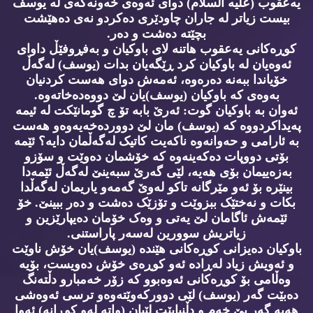
یەعقوب (علیە السلام) دوای ئەوەی خەونەکەی لە یوسف
بیست زیاتر لە جاران چاودێری دەکردو نەی دەهێشت
بچێتە دەشت و دەر.
کوڕەکانی یەعقوب هاتنە لای باوکیان و بەفڕوفێڵ داوای
ئەوەیان لە باوکیان کرد ڕێگەیان بدات (یوسف) لەگەڵ
خۆیاندا ببەنە دەرەوە، ئەمەش دوای هەست کردنیان
بەوەی کە باوکیان (یوسف)یان لێ دووەدەخاتەوە.
ئەوان بە باوکیان گوت: ئەرێ بابە تۆ چ گومانێکت لە ئیمە
پەیداکردووە کە (یوسف) مان لێ دووردەخەیەوەو هەست
بە ئارامی و حەوانەوە ناکەیت کاتیک لەگەڵمان دایە؟ ئێمە
بۆتی دووپات دەکەینەوە کە خۆشمان دەوێت و سۆزو
بەزەییمان بۆی هەیە، لێی گەرێ سبەینێ لەگەڵ ئێمەدا
بینێرە بۆ ئەو مێرگانە تاکو لەوێ گەمەو یاریمان لەگەڵدا
بکات و نەختێک ببزوێت و تۆزێک دەشت و دەر ببینێ. خۆ
ئێمەش ئاگامان لێ یەتی و وەک خۆمان دەیپارێزین و
زیاتریش سوورین لەسەر پاراستنی.
باوکیان دەیزانی کوڕەکانی هێندە (یوسف)یان خۆش ناوێت
و ئەویش زیاد لەڕادە ئەو کوڕەی خۆش دەویست، بۆیە
وەڵامی بۆ کوڕەکانی ئەوەبوو کە زۆر خەمبارو دڵتەنگ
دەبێت گەر (یوسف) لێی دوورکەوێتەوەو ترسی ئەوەشی
هەیە گەر بێ خەم و دڵنیابێت لێیان (واتە لەو کوڕانە) ئەوا